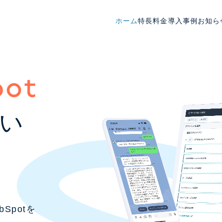
ホーム
特長
料金
導入事例
お知ら
い
bSpotを