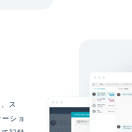
く、ス
ケーショ