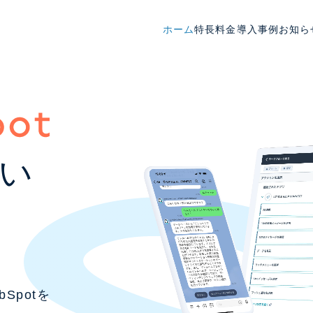
ホーム
特長
料金
導入事例
お知ら
い
bSpotを