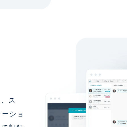
く、ス
ケーショ