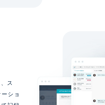
く、ス
ケーショ