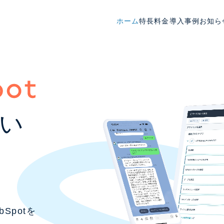
ホーム
特長
料金
導入事例
お知ら
い
bSpotを