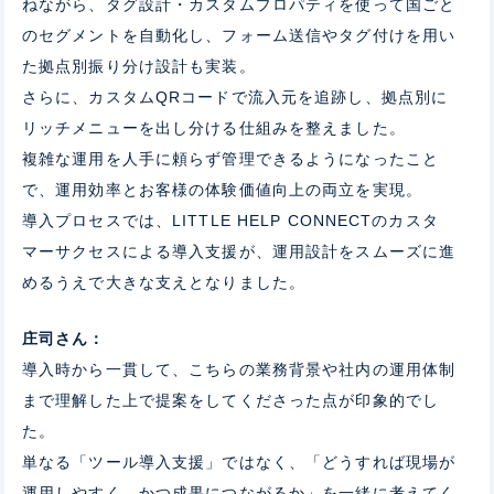
ねながら、タグ設計・カスタムプロパティを使って国ごと
のセグメントを自動化し、フォーム送信やタグ付けを用い
た拠点別振り分け設計も実装
。
さらに、カスタムQRコードで流入元を追跡し、拠点別に
リッチメニューを出し分ける仕組みを整えました。
複雑な運用を人手に頼らず管理できるようになったこと
で、
運用効率とお客様の体験価値向上の両立
を実現。
導入プロセスでは、
LITTLE HELP CONNECT
のカスタ
マーサクセスによる導入支援が、運用設計をスムーズに進
めるうえで大きな支えとなりました。
庄司さん：
導入時から一貫して、こちらの業務背景や社内の運用体制
まで理解した上で提案をしてくださった点が印象的でし
た。
単なる「ツール導入支援」ではなく、「どうすれば現場が
運用しやすく、かつ成果につながるか」を一緒に考えてく